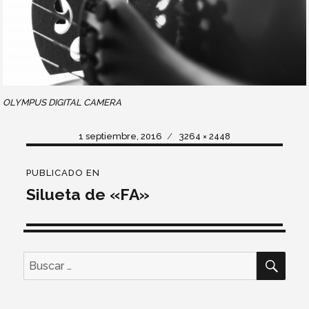
OLYMPUS DIGITAL CAMERA
Publicado
Tamaño
1 septiembre, 2016
3264 × 2448
el
completo
Navegación
PUBLICADO EN
de
Silueta de «FA»
entradas
BUS
Buscar
por: