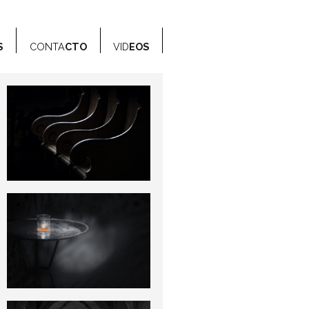
S
CONTA
CTO
VID
EOS