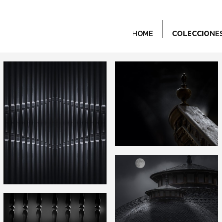
H
OME
COLECCIO
NE