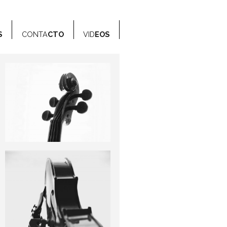
S
CONTA
CTO
VID
EOS