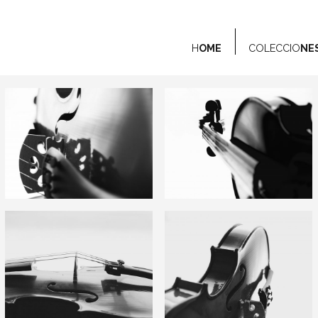
H
OME
COLECCIO
NE