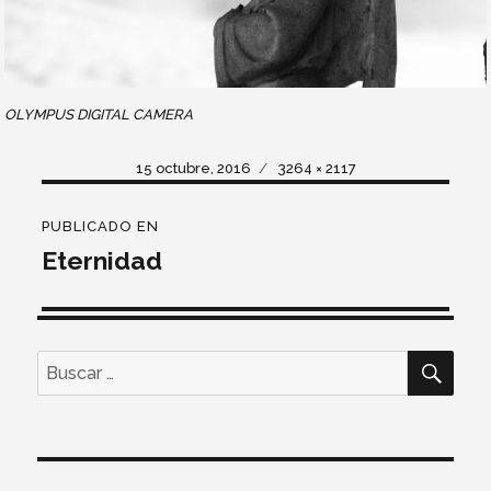
OLYMPUS DIGITAL CAMERA
Publicado
Tamaño
15 octubre, 2016
3264 × 2117
el
completo
Navegación
PUBLICADO EN
de
Eternidad
entradas
BUS
Buscar
por: