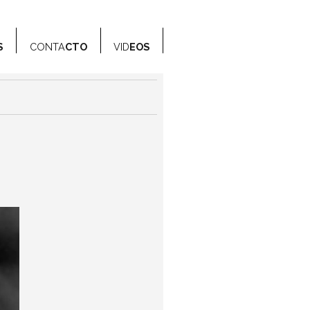
S
CONTA
CTO
VID
EOS