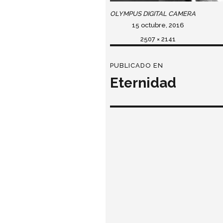
OLYMPUS DIGITAL CAMERA
Publicado
15 octubre, 2016
el
Tamaño
2507 × 2141
completo
Navegación
PUBLICADO EN
de
Eternidad
entradas