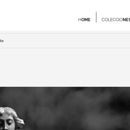
H
OME
COLECCIO
NE
te