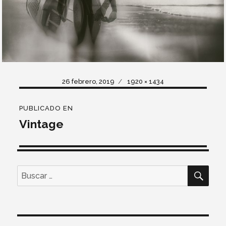
Publicado
Tamaño
26 febrero, 2019
1920 × 1434
el
completo
Navegación
PUBLICADO EN
de
Vintage
entradas
BUS
Buscar
por: