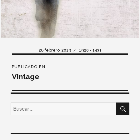
Publicado
Tamaño
26 febrero, 2019
1920 × 1431
el
completo
Navegación
PUBLICADO EN
de
Vintage
entradas
BUS
Buscar
por: