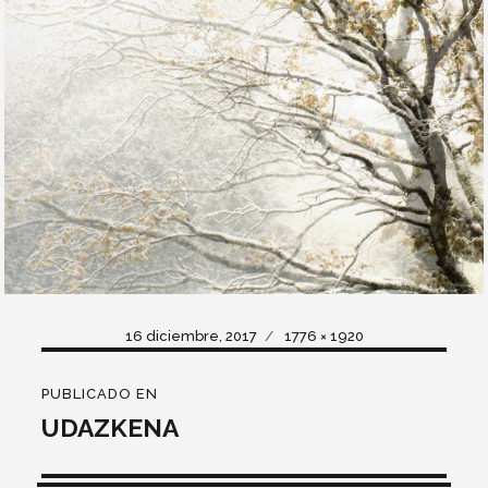
Publicado
Tamaño
16 diciembre, 2017
1776 × 1920
el
completo
Navegación
PUBLICADO EN
de
UDAZKENA
entradas