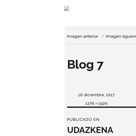
Imagen anterior
Imagen siguien
Blog 7
Publicado
16 diciembre, 2017
el
Tamaño
1276 × 1920
completo
Navegación
PUBLICADO EN
de
UDAZKENA
entradas