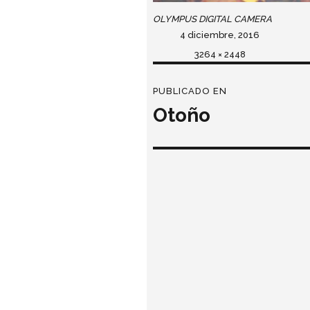
OLYMPUS DIGITAL CAMERA
Publicado
4 diciembre, 2016
el
Tamaño
3264 × 2448
completo
Navegación
PUBLICADO EN
de
Otoño
entradas