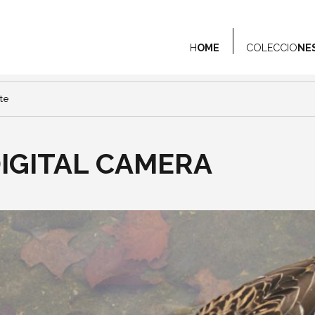
H
OME
COLECCIO
NE
te
IGITAL CAMERA