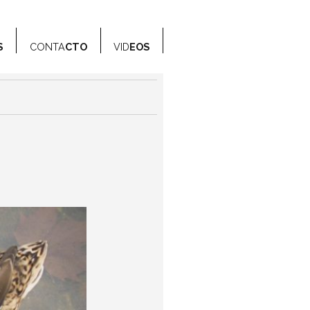
S
CONTA
CTO
VID
EOS