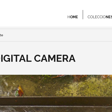
H
OME
COLECCIO
NE
te
IGITAL CAMERA