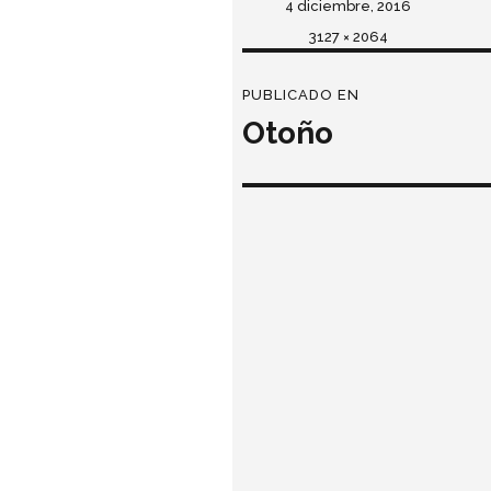
Publicado
4 diciembre, 2016
el
Tamaño
3127 × 2064
completo
Navegación
PUBLICADO EN
de
Otoño
entradas