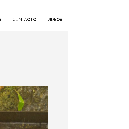
S
CONTA
CTO
VID
EOS