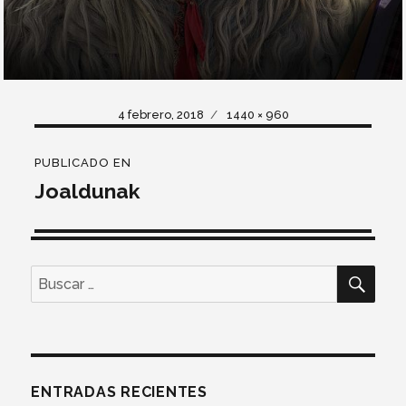
Publicado
Tamaño
4 febrero, 2018
1440 × 960
el
completo
Navegación
PUBLICADO EN
de
Joaldunak
entradas
BUS
Buscar
por:
ENTRADAS RECIENTES