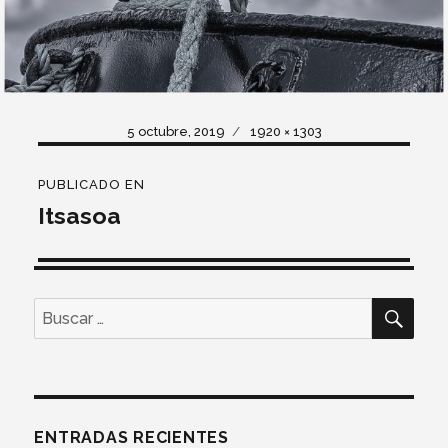
Publicado
Tamaño
5 octubre, 2019
1920 × 1303
el
completo
Navegación
PUBLICADO EN
de
Itsasoa
entradas
BUS
Buscar
por:
ENTRADAS RECIENTES