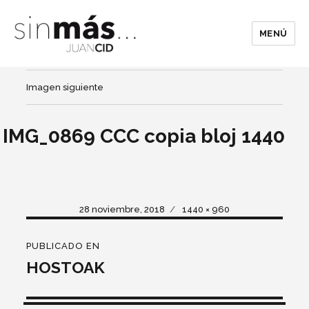
MENÚ
Imagen siguiente
IMG_0869 CCC copia bloj 1440
Publicado
Tamaño
28 noviembre, 2018
1440 × 960
el
completo
Navegación
PUBLICADO EN
de
HOSTOAK
entradas