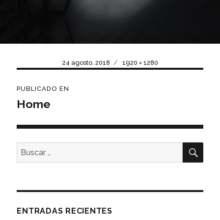
Publicado
Tamaño
24 agosto, 2018
1920 × 1280
el
completo
Navegación
PUBLICADO EN
de
Home
entradas
BUS
Buscar
por:
ENTRADAS RECIENTES