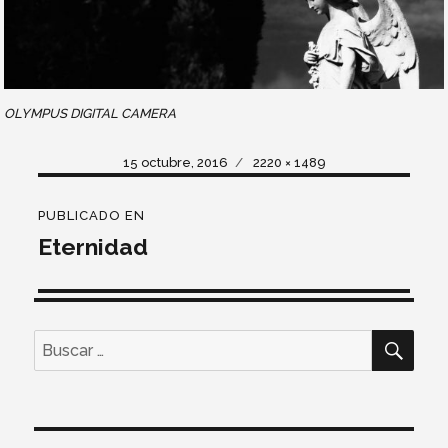
OLYMPUS DIGITAL CAMERA
Publicado
Tamaño
15 octubre, 2016
2220 × 1489
el
completo
Navegación
PUBLICADO EN
de
Eternidad
entradas
BUS
Buscar
por: