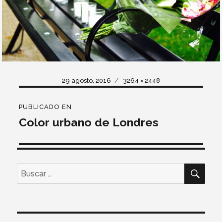
Publicado
Tamaño
29 agosto, 2016
3264 × 2448
el
completo
Navegación
PUBLICADO EN
de
Color urbano de Londres
entradas
BUS
Buscar
por: